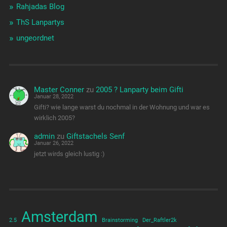
Rahjadas Blog
ThS Lanpartys
ungeordnet
Master Conner
zu
2005 ? Lanparty beim Gifti
Januar 28, 2022
Gifti? wie lange warst du nochmal in der Wohnung und war es
wirklich 2005?
admin
zu
Giftstachels Senf
Januar 26, 2022
jetzt wirds gleich lustig :)
Amsterdam
2.5
Brainstorming
Der_Raftler2k