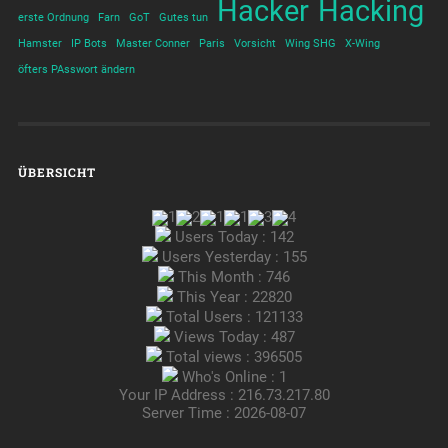
Hacker
Hacking
erste Ordnung
Farn
GoT
Gutes tun
Hamster
IP Bots
Master Conner
Paris
Vorsicht
Wing SHG
X-Wing
öfters PAsswort ändern
ÜBERSICHT
Users Today : 142
Users Yesterday : 155
This Month : 746
This Year : 22820
Total Users : 121133
Views Today : 487
Total views : 396505
Who's Online : 1
Your IP Address : 216.73.217.80
Server Time : 2026-08-07