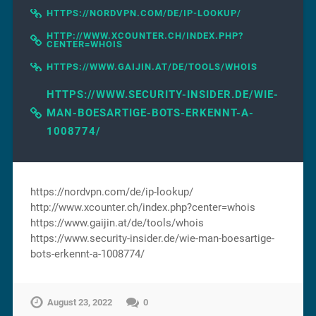
HTTPS://NORDVPN.COM/DE/IP-LOOKUP/
HTTP://WWW.XCOUNTER.CH/INDEX.PHP?
CENTER=WHOIS
HTTPS://WWW.GAIJIN.AT/DE/TOOLS/WHOIS
HTTPS://WWW.SECURITY-INSIDER.DE/WIE-
MAN-BOESARTIGE-BOTS-ERKENNT-A-
1008774/
https://nordvpn.com/de/ip-lookup/
http://www.xcounter.ch/index.php?center=whois
https://www.gaijin.at/de/tools/whois
https://www.security-insider.de/wie-man-boesartige-
bots-erkennt-a-1008774/
August 23, 2022
0