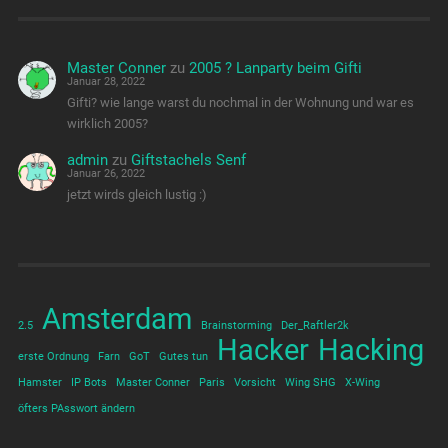
Master Conner
zu
2005 ? Lanparty beim Gifti
Januar 28, 2022
Gifti? wie lange warst du nochmal in der Wohnung und war es
wirklich 2005?
admin
zu
Giftstachels Senf
Januar 26, 2022
jetzt wirds gleich lustig :)
Amsterdam
2.5
Brainstorming
Der_Raftler2k
Hacker
Hacking
erste Ordnung
Farn
GoT
Gutes tun
Hamster
IP Bots
Master Conner
Paris
Vorsicht
Wing SHG
X-Wing
öfters PAsswort ändern