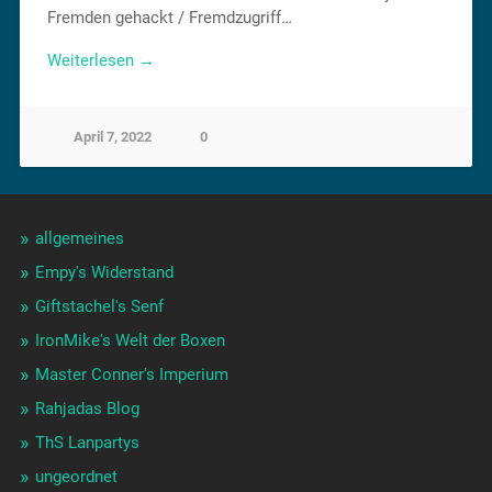
Fremden gehackt / Fremdzugriff…
Weiterlesen →
April 7, 2022
0
allgemeines
Empy's Widerstand
Giftstachel's Senf
IronMike's Welt der Boxen
Master Conner's Imperium
Rahjadas Blog
ThS Lanpartys
ungeordnet