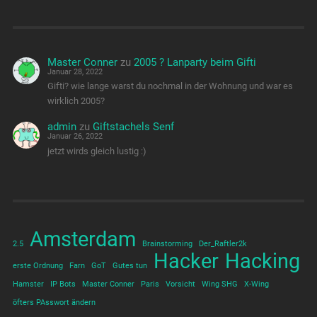
Master Conner
zu
2005 ? Lanparty beim Gifti
Januar 28, 2022
Gifti? wie lange warst du nochmal in der Wohnung und war es
wirklich 2005?
admin
zu
Giftstachels Senf
Januar 26, 2022
jetzt wirds gleich lustig :)
Amsterdam
2.5
Brainstorming
Der_Raftler2k
Hacker
Hacking
erste Ordnung
Farn
GoT
Gutes tun
Hamster
IP Bots
Master Conner
Paris
Vorsicht
Wing SHG
X-Wing
öfters PAsswort ändern