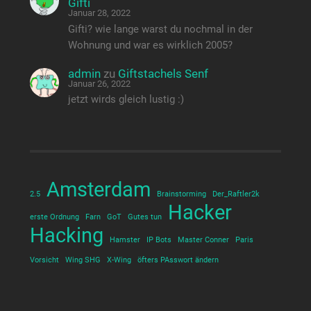
Gifti
Januar 28, 2022
Gifti? wie lange warst du nochmal in der
Wohnung und war es wirklich 2005?
admin
zu
Giftstachels Senf
Januar 26, 2022
jetzt wirds gleich lustig :)
Amsterdam
2.5
Brainstorming
Der_Raftler2k
Hacker
erste Ordnung
Farn
GoT
Gutes tun
Hacking
Hamster
IP Bots
Master Conner
Paris
Vorsicht
Wing SHG
X-Wing
öfters PAsswort ändern