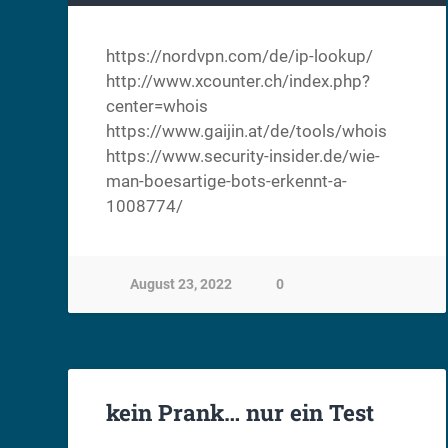
https://nordvpn.com/de/ip-lookup/
http://www.xcounter.ch/index.php?
center=whois
https://www.gaijin.at/de/tools/whois
https://www.security-insider.de/wie-
man-boesartige-bots-erkennt-a-
1008774/
August 23, 2022
0
kein Prank… nur ein Test