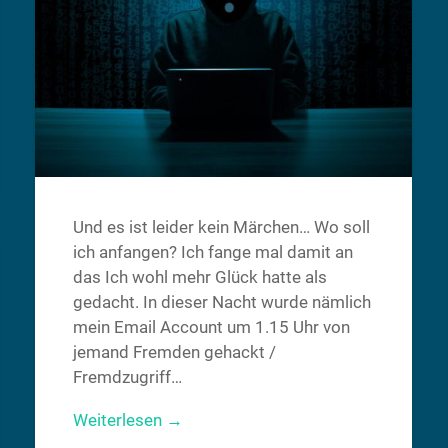
Und es ist leider kein Märchen… Wo soll
ich anfangen? Ich fange mal damit an
das Ich wohl mehr Glück hatte als
gedacht. In dieser Nacht wurde nämlich
mein Email Account um 1.15 Uhr von
jemand Fremden gehackt /
Fremdzugriff…
Weiterlesen →