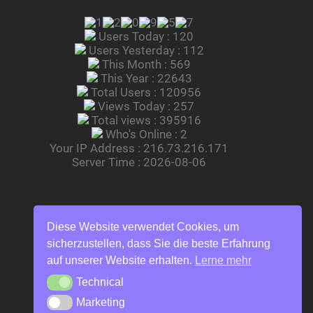
Users Today : 120
Users Yesterday : 112
This Month : 569
This Year : 22643
Total Users : 120956
Views Today : 257
Total views : 395916
Who's Online : 2
Your IP Address : 216.73.216.171
Server Time : 2026-08-06
Diese Website verwendet Cookies, um
sicherzustellen, dass Sie die beste Erfahrung
auf unserer Website erhalten.
Lerne mehr
Technical
Technical
Marketing
Marketing