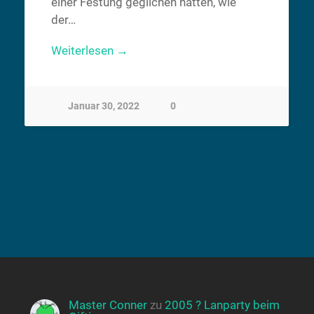
einer Festung geglichen hatten, wie
der…
Weiterlesen →
Januar 30, 2022
0
Master Conner
zu
2005 ? Lanparty beim