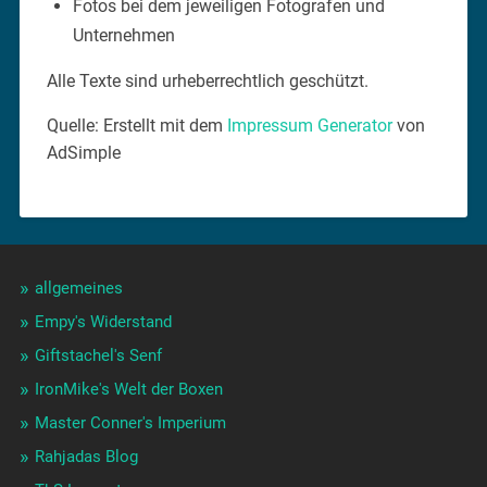
Fotos bei dem jeweiligen Fotografen und
Unternehmen
Alle Texte sind urheberrechtlich geschützt.
Quelle: Erstellt mit dem
Impressum Generator
von
AdSimple
allgemeines
Empy's Widerstand
Giftstachel's Senf
IronMike's Welt der Boxen
Master Conner's Imperium
Rahjadas Blog