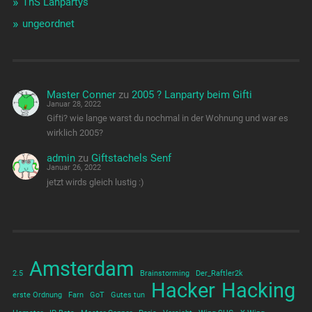
ThS Lanpartys
ungeordnet
Master Conner
zu
2005 ? Lanparty beim Gifti
Januar 28, 2022
Gifti? wie lange warst du nochmal in der Wohnung und war es
wirklich 2005?
admin
zu
Giftstachels Senf
Januar 26, 2022
jetzt wirds gleich lustig :)
Amsterdam
2.5
Brainstorming
Der_Raftler2k
Hacker
Hacking
erste Ordnung
Farn
GoT
Gutes tun