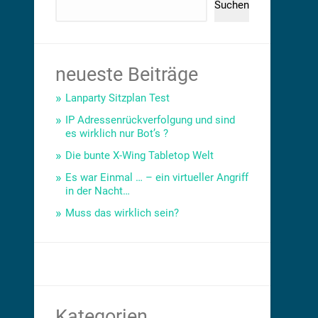
Suchen
neueste Beiträge
Lanparty Sitzplan Test
IP Adressenrückverfolgung und sind
es wirklich nur Bot’s ?
Die bunte X-Wing Tabletop Welt
Es war Einmal … – ein virtueller Angriff
in der Nacht…
Muss das wirklich sein?
Kategorien