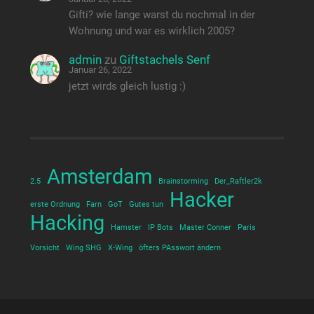
Gifti? wie lange warst du nochmal in der
Wohnung und war es wirklich 2005?
admin
zu
Giftstachels Senf
Januar 26, 2022
jetzt wirds gleich lustig :)
Amsterdam
2.5
Brainstorming
Der_Raftler2k
Hacker
erste Ordnung
Farn
GoT
Gutes tun
Hacking
Hamster
IP Bots
Master Conner
Paris
Vorsicht
Wing SHG
X-Wing
öfters PAsswort ändern