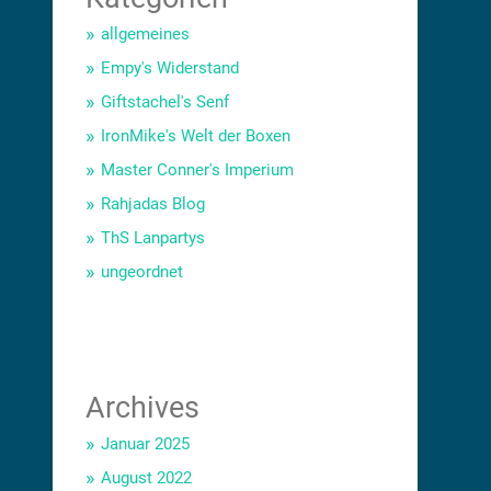
allgemeines
Empy's Widerstand
Giftstachel's Senf
IronMike's Welt der Boxen
Master Conner's Imperium
Rahjadas Blog
ThS Lanpartys
ungeordnet
Archives
Januar 2025
August 2022