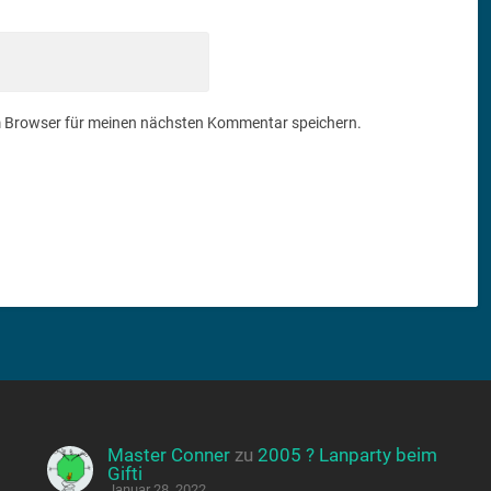
m Browser für meinen nächsten Kommentar speichern.
Master Conner
zu
2005 ? Lanparty beim
Gifti
Januar 28, 2022