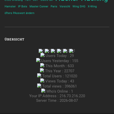
Hamster
IP Bots
Master Conner
Paris
Vorsicht
Wing SHG
X-Wing
öfters PAsswort ändern
ÜBERSICHT
Users Today : 29
Users Yesterday : 155
This Month : 633
This Year : 22707
Total Users : 121020
Views Today : 43
Total views : 396061
Who's Online : 1
Your IP Address : 216.73.216.220
Server Time : 2026-08-07