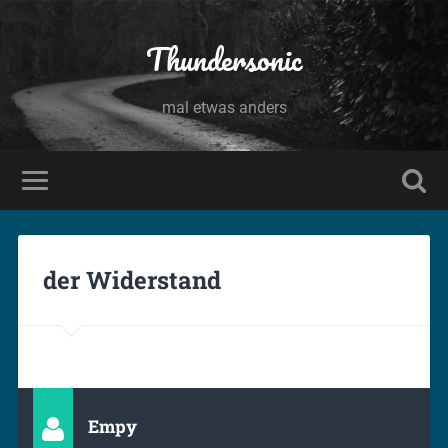
Thundersonic
mal etwas anders
der Widerstand
Empy