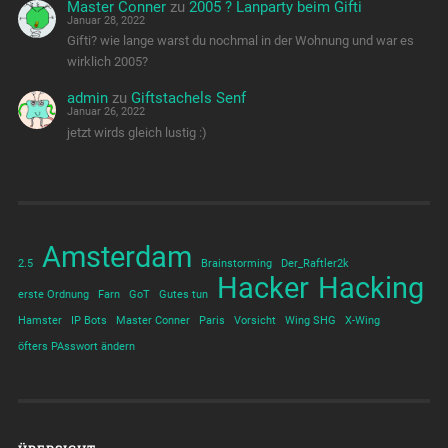
Master Conner
zu
2005 ? Lanparty beim Gifti
Januar 28, 2022
Gifti? wie lange warst du nochmal in der Wohnung und war es
wirklich 2005?
admin
zu
Giftstachels Senf
Januar 26, 2022
jetzt wirds gleich lustig :)
Amsterdam
2.5
Brainstorming
Der_Raftler2k
Hacker
Hacking
erste Ordnung
Farn
GoT
Gutes tun
Hamster
IP Bots
Master Conner
Paris
Vorsicht
Wing SHG
X-Wing
öfters PAsswort ändern