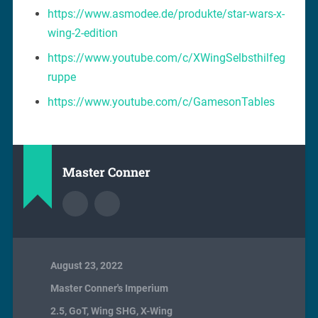
https://www.asmodee.de/produkte/star-wars-x-
wing-2-edition
https://www.youtube.com/c/XWingSelbsthilfeg
ruppe
https://www.youtube.com/c/GamesonTables
Master Conner
August 23, 2022
Master Conner's Imperium
2.5
,
GoT
,
Wing SHG
,
X-Wing